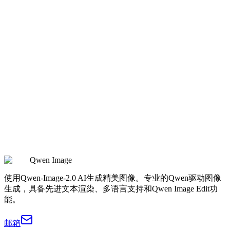
微缩咖啡店Q版女孩立体模型场景
秋日落叶大道路边蜷坐孤独人像
美式高中走廊储物柜街头时尚编辑人像
Qwen Image
使用Qwen-Image-2.0 AI生成精美图像。专业的Qwen驱动图像
生成，具备先进文本渲染、多语言支持和Qwen Image Edit功
能。
邮箱